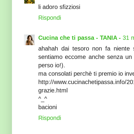
li adoro sfizziosi
Rispondi
Cucina che ti passa - TANIA -
31 m
ahahah dai tesoro non fa niente s
sentiamo eccome anche senza un p
perso io!).
ma consolati perchè ti premio io inv
http://www.cucinachetipassa.info/20
grazie.html
^_^
bacioni
Rispondi